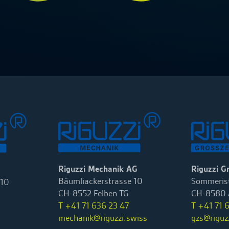
Riguzzi Mechanik AG
Riguzzi G
Bäumliackerstrasse 10
Sommerist
 10
CH-8552 Felben TG
CH-8580 
T +41 71 636 23 47
T +41 71 
mechanik@riguzzi.swiss
gzs@riguz