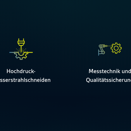
Hochdruck-
Messtechnik un
serstrahlschneiden
Qualitätssicheru