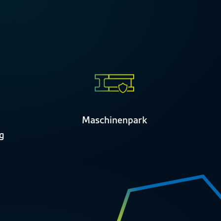
d
Maschinenpark
ng