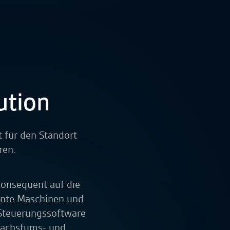
ution
 für den Standort
ren.
konsequent auf die
igente Maschinen und
 Steuerungssoftware
Wachstums- und