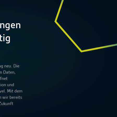
angen
tig
g neu. Die
n Daten,
fnet
tion und
vel. Mit dem
 wir bereits
 Zukunft