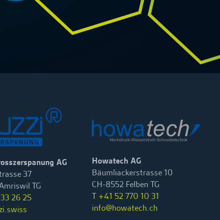
Howatech AG
rosszerspanung AG
Bäumliackerstrasse 10
rasse 37
CH-8552 Felben TG
Amriswil TG
T +41 52 770 10 31
633 26 25
info@howatech.ch
zi.swiss