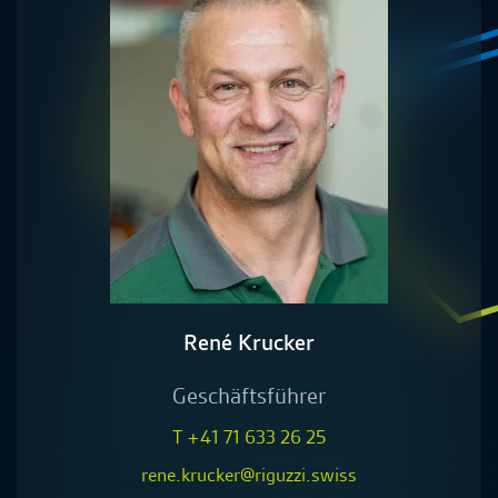
René Krucker
Geschäftsführer
T +41 71 633 26 25
rene.krucker@riguzzi.swiss