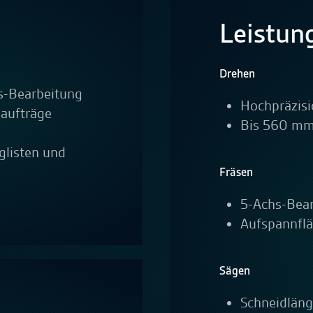
Leistun
Drehen
s-Bearbeitung
Hochpräzis
naufträge
Bis 560 mm
listen und
Fräsen
5-Achs-Bea
Aufspannfl
Sägen
Schneidlän