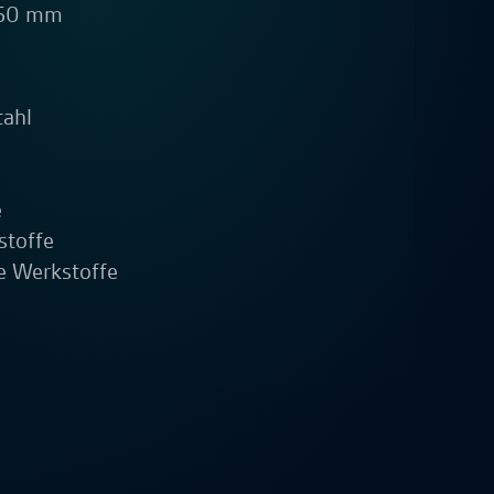
450 mm
tahl
e
stoffe
e Werkstoffe