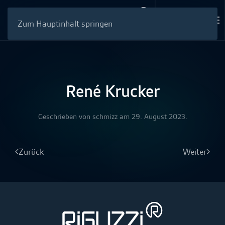
Zum Hauptinhalt springen
René Krucker
Geschrieben von
schmizz
am
29. August 2023
.
Zurück
Weiter