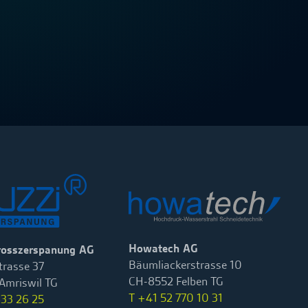
Howatech AG
rosszerspanung AG
Bäumliackerstrasse 10
rasse 37
CH-8552 Felben TG
Amriswil TG
T +41 52 770 10 31
633 26 25