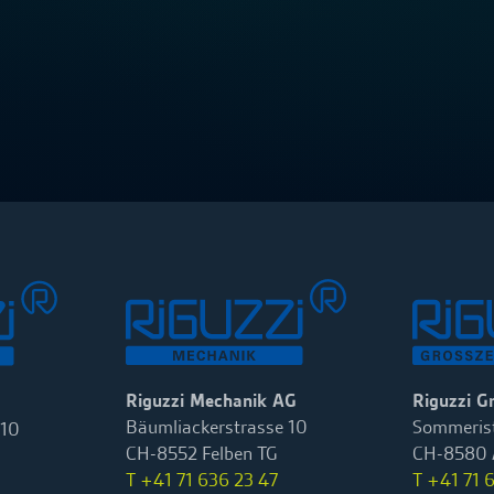
Riguzzi Mechanik AG
Riguzzi G
Bäumliackerstrasse 10
Sommerist
 10
CH-8552 Felben TG
CH-8580 
T +41 71 636 23 47
T +41 71 